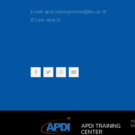
E-mail:
apdi_trainingcenter@kbu.ac.th
ID Line: apdi_tc
apdi_trainingcenter@kbu.ac.th
ก่
APDI TRAINING
ได
CENTER