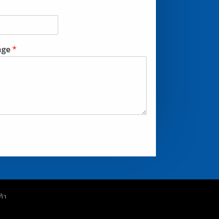
age
*
ค้า