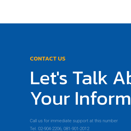
CONTACT US
Let's Talk 
Your Inform
Call us for immediate support at this number
Tel. 02-904-2206, 081-901-2012