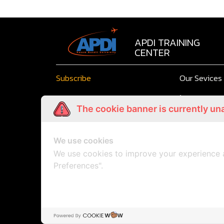
APDI TRAINING
CENTER
Subscribe
Our Sevices
Facilities
The cookie banner is currently un
Soft Skills
Email
Rooms
We use cookies
We use cookies to improve your experience 
SUBMIT
Preferences".