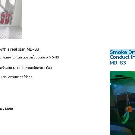
ith a real plan, MD-83
Smoke Dril
Conduct th
เกิดเหตุฉุกเฉิน ด้วยเครื่องบินจริง MD-83
MD-83
ื่องบิน MD-83) จากกลุ่มควัน 1 ห้อง
สียงตามสถานการณ์ต่างๆ
ncy Light