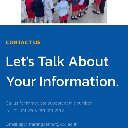
CONTACT US
Let's Talk About
Your Information.
Call us for immediate support at this number
Tel. 02-904-2206, 081-901-2012
E-mail:
apdi_trainingcenter@kbu.ac.th