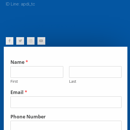
ID Line: apdi_tc
apdi_trainingcenter@kbu.ac.th
Name
*
First
Last
Email
*
Phone Number