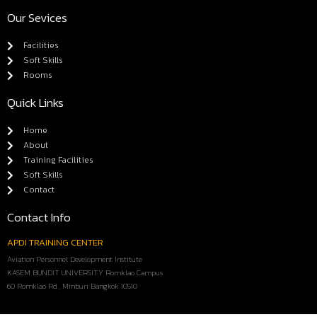
Our Sevices
Facilities
Soft Skills
Rooms
Quick Links
Home
About
Training Facilities
Soft Skills
Contact
Contact Info
APDI TRAINING CENTER
Aviation Personnel Development Institute
KASEM BUNDIT UNIVERSITY Romklao Campus
60 Romklao Rd., Minburi Bangkok 10510